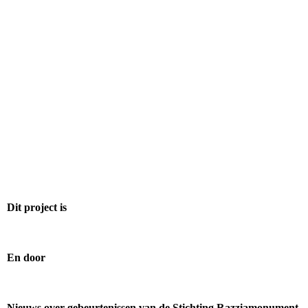
Dit project is
En door
Nieuws over gebeurtenissen van de Stichting Razziamonument